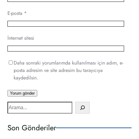
E-posta
*
İnternet sitesi
Daha sonraki yorumlarımda kullanılması için adım, e-
posta adresim ve site adresim bu tarayıcıya
kaydedilsin.
S
e
a
Son Gönderiler
r
c