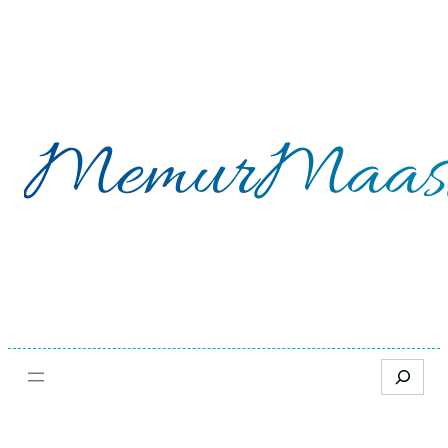
İçeriğe
geç
MemurMaas
Search