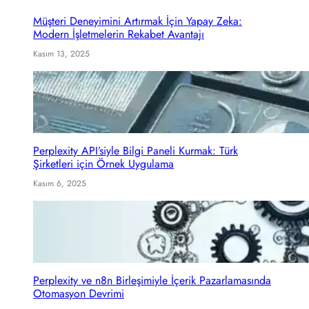
h
Müşteri Deneyimini Artırmak İçin Yapay Zeka:
Modern İşletmelerin Rekabet Avantajı
Kasım 13, 2025
Perplexity API’siyle Bilgi Paneli Kurmak: Türk
Şirketleri için Örnek Uygulama
Kasım 6, 2025
Perplexity ve n8n Birleşimiyle İçerik Pazarlamasında
Otomasyon Devrimi